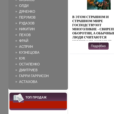
ОЛДИ
ДЯЧЕНКО
В ЭТОМ СТРАННОМ И
ПЕРУМОВ
СТРАШНОМ МИРЕ
РУДАЗОВ
ГОСПОДСТВУЮТ
НИКИТИН
МНОГОЛИКИЕ - СВИРЕ
ОБОРОТНИ, А ОБЫЧНЫ
ПЕХОВ
ЛЮДИ СЧИТАЮТСЯ
ФРАЙ
ИЗВЕРГАМИ, КОТОРЫЕ
ОБЯЗАНЫ БЕЗРОПОТНО
АСПРИН
СНОСИТЬ БЕСПРАВИЕ,
КУЗНЕЦОВА
ПОБОРЫ И ИСТЯЗАНИЯ
ДРЕВНЕЕ ПРЕДСКАЗАН
КУК
СУЛИТ ГИБАТСЩПЕЛЬ
ОСТАПЕНКО
ЭТОМУ МИРУ И
ПРЕДРЕКАЕТ ПРИХОД
ДМИТРИЕВ
РАЗРУШИТЕЛЯ НЕ ИМ Л
ГАРРИ ГАРРИСОН
СУЖДЕНО СТАТЬ СО
АСТАХОВА
ВРЕМЕНЕМ МОЛОДОМУ
ИЗВЕРЖОНКУ ВОТШЕ,
ЖАДНО ПОГЛОЩАЮЩЕ
НОВЫЕ ЗНАНИЯ, УМЕЛ
ТОП ПРОДАЖ
ОБРАЩАЮЩЕМУСЯ С
ОРУЖИЕМ И РЕШИТЕЛ
ДВИЖУЩЕМУСЯ ПО ПУ
ВОИНА? АВТОР АЛЕКСА