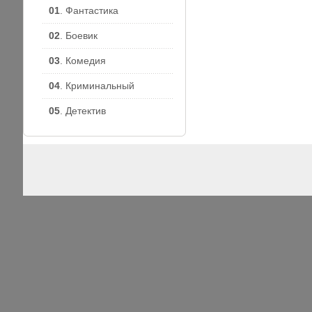
МАЛИНИН АЛЕКСАНДР
01
. Фантастика
НИКОЛАЕВИЧ
МАЛИНИНБГПДХ
02
. Боевик
(НАСТОЯЩАЯ ФАМИЛИЯ 
ВЫГУЗОВ) РОДИЛСЯ 16
НОЯБРЯ 1958 ГОДА В
03
. Комедия
СВЕРДЛОВСКЕ, В РАБОЧ
СЕМЬЕ В 14 ЛЕТ ПОСТ
04
. Криминальный
В МУЗЫКАЛЬНОЕ ВОЕН
УЧИЛИЩЕ ЗАНИМАЛСЯ 
05
. Детектив
СТУДИИ ЭСТРАДНОГО
ИСКУССТВА ПРИ
СВЕРДЛОВСКОЙ
ФИЛАРМОНИИ, ПОЗЖЕ
УЧИЛСЯ В .