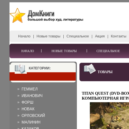
Начало
|
Новые товары
|
Специальное
|
Акция
|
Контакты
НАЧАЛО
НОВЫЕ ТОВАРЫ
СПЕЦИАЛЬНОЕ
КАТЕГОРИИ:
ТОВАРЫ
ГЕММЕЛ
TITAN QUEST (DVD-BOX
ИВАНОВИЧ
КОМПЬЮТЕРНАЯ ИГР
ФОРШ
DVD-ROM, 2006 Г
ИЗДАТЕЛЬ: БУКА;
НОВАК
РАЗРАБОТЧИК: IRON L
ОРЛОВСКИЙ
ENTERTAINMENT
МАЛИНИН
ПЛАСТИКОВЫЙ DVD-
ЧТО ДЕЛАТЬ, ЕСЛИ
КАЗАКОВ