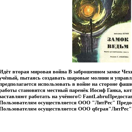
Идёт вторая мировая война В заброшенном замке Чех
учёный, пытаясь создавать шаровые молнии и управл
предполагается использовать в войне на стороне фаш
работы становится местный паренёк Иосиф Ганка, кот
заставляют работать на учёного© FantLabruПредоста
Пользователям осуществляется ООО "ЛитРес" Предо
Пользователям осуществляется ООО qбграя"ЛитРес"