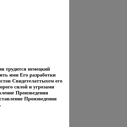
ии трудится немецкий
ять ими Его разработки
истов Свидетелаттыхем его
орого силой и угрозами
вление Произведения
ставление Произведения
.