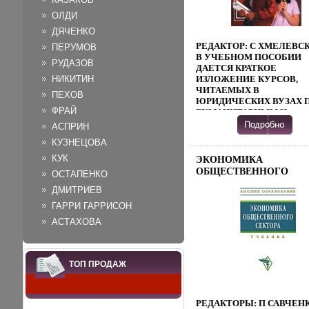
2002 Г ТВЕРДЫЙ
ОЛДИ
ПЕРЕПЛЕТ, 416 СТР ISB
ДЯЧЕНКО
9292-0057-2 ИНФО 8668B
РЕДАКТОР: С ХМЕЛЕВС
ПЕРУМОВ
В УЧЕБНОМ ПОСОБИИ
РУДАЗОВ
ДАЕТСЯ КРАТКОЕ
НИКИТИН
ИЗЛОЖЕНИЕ КУРСОВ,
ЧИТАЕМЫХ В
ПЕХОВ
ЮРИДИЧЕСКИХ ВУЗАХ 
ФРАЙ
ГУМАНИТАРНЫМ И
СОЦИАЛЬНО-
АСПРИН
ЭКОНОМИЧЕСКИМ
КУЗНЕЦОВА
ДИСЦИПЛИНАМ АВТОР
ИЗЛАГАЮТ ДАННЫЕ НА
КУК
ЭКОНОМИКА
СИСТЕМНО,
ОБЩЕСТВЕННОГО
ОСТАПЕНКО
ПРОАТХЕНСЛЕЖИВАЯ К
СЕКТОРА СЕРИЯ:
ИХ ВЗАИМНЫЕ СВЯЗИ, Т
ДМИТРИЕВ
ВЫСШЕЕ ОБРАЗОВАН
И СВЯЗИ С
ГАРРИ ГАРРИСОН
ИНФО 8677B.
ЮРИДИЧЕСКИМИ
АСТАХОВА
НАУКАМИ ДЛЯ
ПРЕПОДАВАТЕЛЕЙ И
СТУДЕНТОВ
ЮРИДИЧЕСКИХ, А ТАК
ТОП ПРОДАЖ
ИНЫХ ВУЗОВ, ГДЕ
ПРЕПОДАЮТСЯ
ГУМАНИТАРНЫЕ И
СОЦИАЛЬНО-
РЕДАКТОРЫ: П САВЧЕН