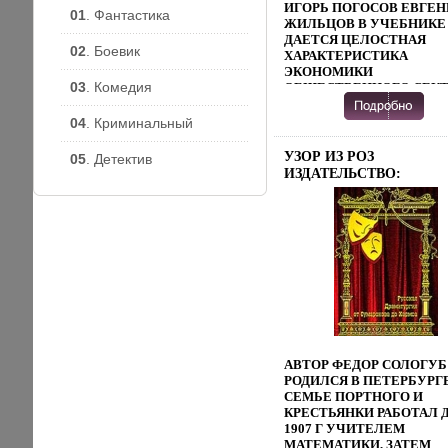
ЭКОНОМИЧЕСКИЕ
ИГОРЬ ПОГОСОВ ЕВГЕ
01
. Фантастика
ДИСЦИПЛИНЫ АВТОР Е
ЖИЛЬЦОВ В УЧЕБНИКЕ
МАТУШЕВСКАЯ.
ДАЕТСЯ ЦЕЛОСТНАЯ
02
. Боевик
ХАРАКТЕРИСТИКА
ЭКОНОМИКИ
03
. Комедия
ОБЩЕСТВЕННОГО СЕКТ
КАК СИСТЕМЫ
СОЦИАЛЬНО-
04
. Криминальный
ЭКОНОМИЧЕСКИХ
ОТНОШЕНИЙ С АКЦЕН
УЗОР ИЗ РОЗ
05
. Детектив
НА
ИЗДАТЕЛЬСТВО:
ВОСПРОИЗВОДАТХЕЧСТ
ДИРЕКТМЕДИА
ЧЕЛОВЕКА КАК СУБЪЕК
ПАБЛИШИНГ, 2005 Г
ЭКОНОМИКИ И ОБЩЕСТ
ИНФО 8681B.
ОСОБОЕ МЕСТО
ОТВОДИТСЯ
СОЦИАЛЬНОМУ
ПОТЕНЦИАЛУ
ОБЩЕСТВЕННОГО СЕКТ
РОССИИ ПОДРОБНО
РАССМАТРИВАЮТСЯ
ОТНОШЕНИЯ ПО ПОВО
ПРОИЗВОДСТВА,
АВТОР ФЕДОР СОЛОГУБ
РАСПРЕДЕЛЕНИЯ, ОБМЕ
РОДИЛСЯ В ПЕТЕРБУРГЕ
И ПОТРЕБЛЕНИЯ
СЕМЬЕ ПОРТНОГО И
ОБЩЕСТВЕННЫХ БЛАГ;
КРЕСТЬЯНКИ РАБОТАЛ 
ФОРМИРОВАНИЕ И
1907 Г УЧИТЕЛЕМ
РАСПРЕДЕЛЕНИЕ
МАТЕМАТИКИ, ЗАТЕМ