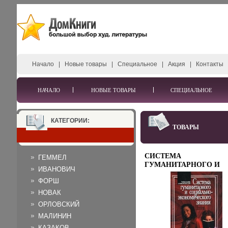
Начало
|
Новые товары
|
Специальное
|
Акция
|
Контакты
НАЧАЛО
НОВЫЕ ТОВАРЫ
СПЕЦИАЛЬНОЕ
КАТЕГОРИИ:
ТОВАРЫ
СИСТЕМА
ГЕММЕЛ
ГУМАНИТАРНОГО И
ИВАНОВИЧ
СОЦИАЛЬНО-
ФОРШ
ЭКОНОМИЧИСКОГО
ЗНАНИЯ ЯЗЫКОВАЯ
НОВАК
ПОДГОТОВКА УЧЕБНО
ОРЛОВСКИЙ
ПОСОБИЕ ДЛЯ
МАЛИНИН
ЮРИДИЧЕСКИХ ВУЗО
ИЗДАТЕЛЬСТВО: ПЭР С
КАЗАКОВ