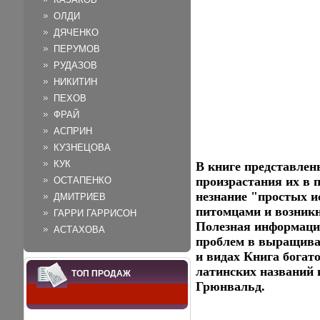
ОЛДИ
ДЯЧЕНКО
ПЕРУМОВ
РУДАЗОВ
НИКИТИН
ПЕХОВ
ФРАЙ
АСПРИН
КУЗНЕЦОВА
КУК
В книге представлен
произрастания их в 
ОСТАПЕНКО
незнание "простых и
ДМИТРИЕВ
питомцами и возник
ГАРРИ ГАРРИСОН
Полезная информаци
АСТАХОВА
проблем в выращиван
и видах Книга богат
латинских названий 
ТОП ПРОДАЖ
Грюнвальд.