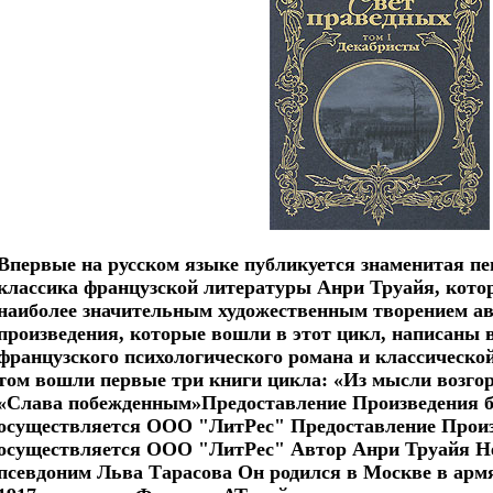
Впервые на русском языке публикуется знаменитая пе
классика французской литературы Анри Труайя, котор
наиболее значительным художественным творением а
произведения, которые вошли в этот цикл, написаны 
французского психологического романа и классическо
том вошли первые три книги цикла: «Из мысли возго
«Слава побежденным»Предоставление Произведения 
осуществляется ООО "ЛитРес" Предоставление Прои
осуществляется ООО "ЛитРес" Автор Анри Труайя Hen
псевдоним Льва Тарасова Он родился в Москве в армян