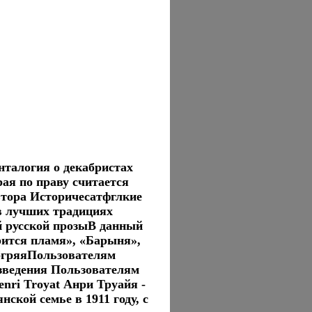
нталогия о декабристах
ая по праву считается
втора Историчесатфглкие
в лучших традициях
й русской прозыВ данный
рится пламя», «Барыня»,
бгряяПользователям
зведения Пользователям
ri Troyat Анри Труайя -
ской семье в 1911 году, с