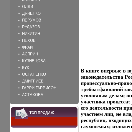
ОЛДИ
ДЯЧЕНКО
ПЕРУМОВ
РУДАЗОВ
НИКИТИН
ПЕХОВ
ФРАЙ
АСПРИН
КУЗНЕЦОВА
КУК
В книге впервые в ю
ОСТАПЕНКО
законодательства Ро
ДМИТРИЕВ
процессуально-право
ГАРРИ ГАРРИСОН
требоатфаиваний зак
АСТАХОВА
уголовным делам; оп
участника процесса;
его деятельности пр
ТОП ПРОДАЖ
участием лиц, не в
республик, входящих
глухонемых; изложе