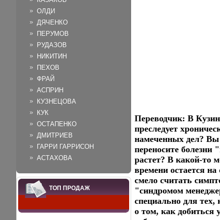
ОЛДИ
ДЯЧЕНКО
ПЕРУМОВ
РУДАЗОВ
НИКИТИН
ПЕХОВ
ФРАЙ
АСПРИН
КУЗНЕЦОВА
КУК
Переводчик: В Кузи
ОСТАПЕНКО
преследует хроническ
ДМИТРИЕВ
намеченных дел? Вы 
ГАРРИ ГАРРИСОН
переносите болезни 
АСТАХОВА
растет? В какой-то 
времени остается на
смело считать симпт
ТОП ПРОДАЖ
"синдромом менедже
специально для тех, 
о том, как добиться 