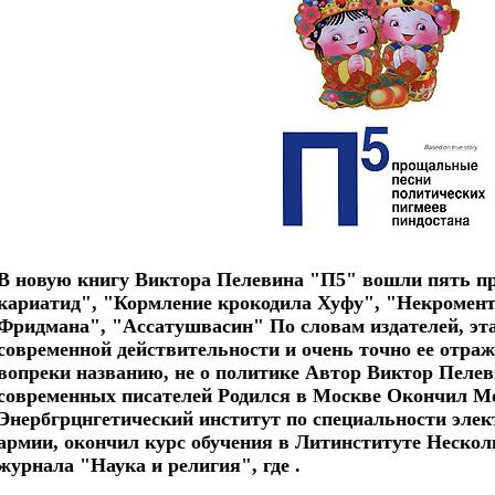
В новую книгу Виктора Пелевина "П5" вошли пять п
кариатид", "Кормление крокодила Хуфу", "Некромент
Фридмана", "Ассатушвасин" По словам издателей, эт
современной действительности и очень точно ее отража
вопреки названию, не о политике Автор Виктор Пеле
современных писателей Родился в Москве Окончил М
Энербгрцнгетический институт по специальности элек
армии, окончил курс обучения в Литинституте Hескол
журнала "Hаука и религия", где .