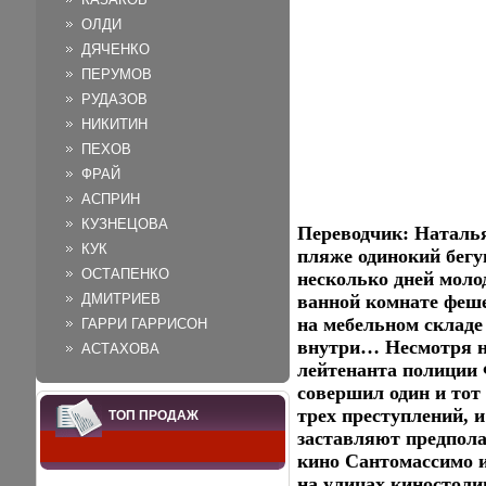
ОЛДИ
ДЯЧЕНКО
ПЕРУМОВ
РУДАЗОВ
НИКИТИН
ПЕХОВ
ФРАЙ
АСПРИН
КУЗНЕЦОВА
Переводчик: Наталь
КУК
пляже одинокий бегу
ОСТАПЕНКО
несколько дней моло
ДМИТРИЕВ
ванной комнате феше
на мебельном складе
ГАРРИ ГАРРИСОН
внутри… Несмотря на
АСТАХОВА
лейтенанта полиции 
совершил один и тот
трех преступлений, 
ТОП ПРОДАЖ
заставляют предпола
кино Сантомассимо и
на улицах киностоли