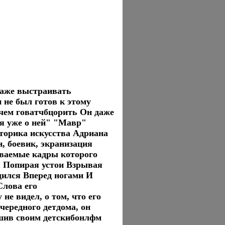
даже выстраивать
 не был готов к этому
 о чем говатчбцорить Он даже
ря уже о ней" "Мавр"
сторика искусства Адриана
, боевик, экранизация
ываемые кадры которого
я Попирая устои Взрывая
дился Вперед ногами И
Слова его
не видел, о том, что его
чередного детдома, он
ешив своим детскибонлфм