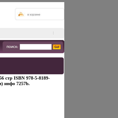
в корзине
ПОИСК:
6 стр ISBN 978-5-8189-
м) инфо 7257b.