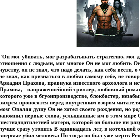
"Он мог убивать, мог разрабатывать стратегию, мог 
отношения с людьми, мог многое Он не мог любить Он
чувству, он не знал, что надо делать, как себя вести,
не знал, как признаться в любви самому себе, не гово
Аркадия Прахова, правнука известного археолога и и
Прахова, - напряженнейший триллер, любовный роман
которого уже в бгуоипроизводстве, блокбастер, незаб
вихрем проносятся перед внутренним взором читател
мозг Опаляя душу Он не хотел своего рождения, но ро
запомнил первые слова, услышанные им в этом мире 
шестнадцатилетней матери, которой он больше ни разу 
лучше сразу утопить В одиннадцать лет, в котельной о
впервые убил человека Но тогда он был уже мертв Р