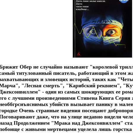
Брижит Обер не случайно называют "королевой трилл
самый титулованный писатель, работающий в этом жа
захватывающих и зловещих историй, таких как "Четы
Марча", "Лесная смерть", "Карибский реквием", "К
Джексонвиллем" - один из самых шокирующих ее ром
его с лучшими произведениями Стивена Кинга Серия 
необбгрсиъяснимых убийств вызывает панику в мале
городке Очень странные видения посещают добропор
Поговаривают даже, что на улице недавно видели чел
назад Продолжением "Мрака над Джексонвиллем" ста
побоище с живыми мертвецами уцелела лишь горстка