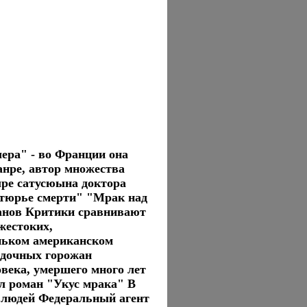
ера" - во Франции она
нре, автор множества
ре сатусюына доктора
утюрье смерти" "Мрак над
анов Критики сравнивают
жестоких,
ньком американском
ядочных горожан
овека, умершего много лет
л роман "Укус мрака" В
 людей Федеральный агент