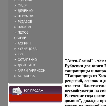
ОЛДИ
ДЯЧЕНКО
ПЕРУМОВ
РУДАЗОВ
НИКИТИН
ПЕХОВ
ФРАЙ
АСПРИН
КУЗНЕЦОВА
КУК
ОСТАПЕНКО
"Анти-Casual" - так
ДМИТРИЕВ
Рублевки две книги 
танцовщицы и попрос
ГАРРИ ГАРРИСОН
"Танцовщица из Хив
АСТАХОВА
рецензий, ссылок и 
что это: "блистател
несмобгуоатря на св
ТОП ПРОДАЖ
В течение года посл
домино", дважды при
гостем на русской с