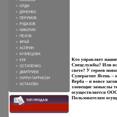
ОЛДИ
ДЯЧЕНКО
ПЕРУМОВ
РУДАЗОВ
НИКИТИН
ПЕХОВ
ФРАЙ
АСПРИН
КУЗНЕЦОВА
Кто управляет наши
КУК
Спецслужбы? Или все
ОСТАПЕНКО
свете? У героев нов
ДМИТРИЕВ
Суперагент Ясень – и
ГАРРИ ГАРРИСОН
Верба – и вовсе заг
АСТАХОВА
зловещие замыслы т
осуществляется ООО
Пользователям осущ
ТОП ПРОДАЖ