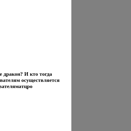
е дракон? И кто тогда
вателям осуществляется
вателяматцро