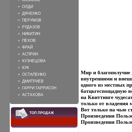
ОЛДИ
ДЯЧЕНКО
ПЕРУМОВ
РУДАЗОВ
НИКИТИН
ПЕХОВ
ФРАЙ
АСПРИН
КУЗНЕЦОВА
КУК
Мир и благополучие 
ОСТАПЕНКО
внутренними и внеш
ДМИТРИЕВ
одного из местных п
ГАРРИ ГАРРИСОН
батцкгеспощадную во
АСТАХОВА
на Квиттинге чудесах
только от владения 
Вот только на чью с
ТОП ПРОДАЖ
Произведения Польз
Произведения Польз