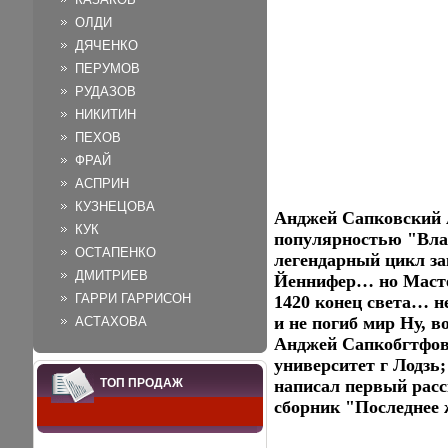
ОЛДИ
ДЯЧЕНКО
ПЕРУМОВ
РУДАЗОВ
НИКИТИН
ПЕХОВ
ФРАЙ
АСПРИН
КУЗНЕЦОВА
Анджей Сапковский А
КУК
популярностью "Вла
ОСТАПЕНКО
легендарный цикл за
ДМИТРИЕВ
Йеннифер… но Мастер
ГАРРИ ГАРРИСОН
1420 конец света… н
и не погиб мир Ну, в
АСТАХОВА
Анджей Сапкобгтфовс
университет г Лодзь;
ТОП ПРОДАЖ
написал первый расс
сборник "Последнее 