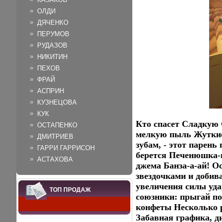
ОЛДИ
ДЯЧЕНКО
ПЕРУМОВ
РУДАЗОВ
НИКИТИН
ПЕХОВ
ФРАЙ
АСПРИН
КУЗНЕЦОВА
КУК
Кто спасет Сладкую 
ОСТАПЕНКО
мелкую пыль Жуткие 
ДМИТРИЕВ
зубам, - этот парень
ГАРРИ ГАРРИСОН
берется Печенюшка-н
АСТАХОВА
джема Банза-а-ай! 
звездочками и добив
увеличения силы уда
ТОП ПРОДАЖ
союзники: прыгай по
конфеты Несколько р
Забавная графика, д