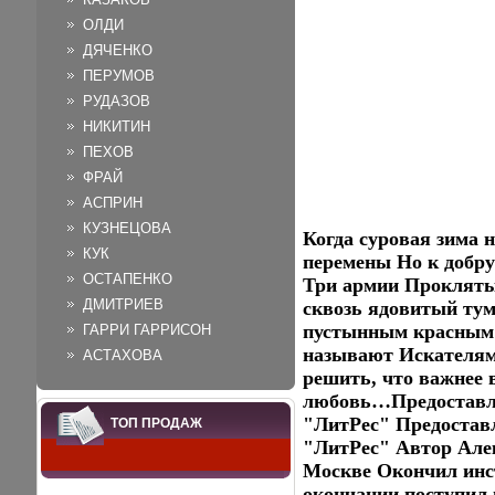
ОЛДИ
ДЯЧЕНКО
ПЕРУМОВ
РУДАЗОВ
НИКИТИН
ПЕХОВ
ФРАЙ
АСПРИН
КУЗНЕЦОВА
Когда суровая зима н
КУК
перемены Но к добру
ОСТАПЕНКО
Три армии Проклятых
ДМИТРИЕВ
сквозь ядовитый тум
пустынным красным 
ГАРРИ ГАРРИСОН
называют Искателям
АСТАХОВА
решить, что важнее 
любовь…Предоставле
"ЛитРес" Предостав
ТОП ПРОДАЖ
"ЛитРес" Автор Алек
Москве Окончил инс
окончании поступил 