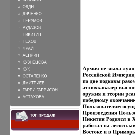
ОЛДИ
ДЯЧЕНКО
ПЕРУМОВ
РУДАЗОВ
НИКИТИН
ПЕХОВ
ФРАЙ
АСПРИН
КУЗНЕЦОВА
Армия не знала луч
КУК
Российской Империи,
ОСТАПЕНКО
по две подковы разо
ДМИТРИЕВ
атхюхкавалер высших
ГАРРИ ГАРРИСОН
оружия и теории реа
АСТАХОВА
победному окончани
Пользователям осущ
Произведения Польз
ТОП ПРОДАЖ
Никитин Родился в Х
работал на лесоспла
Востоке и в Приморь