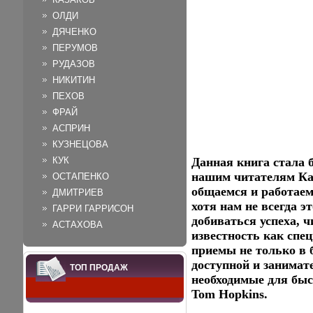
ОЛДИ
ДЯЧЕНКО
ПЕРУМОВ
РУДАЗОВ
НИКИТИН
ПЕХОВ
ФРАЙ
АСПРИН
КУЗНЕЦОВА
КУК
Данная книга стала 
нашим читателям Ка
ОСТАПЕНКО
общаемся и работаем
ДМИТРИЕВ
хотя нам не всегда э
ГАРРИ ГАРРИСОН
добиваться успеха, 
АСТАХОВА
известность как спе
приемы не только в б
доступной и занимат
ТОП ПРОДАЖ
необходимые для бы
Tom Hopkins.