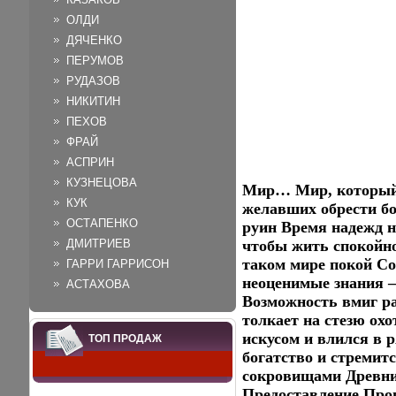
ОЛДИ
ДЯЧЕНКО
ПЕРУМОВ
РУДАЗОВ
НИКИТИН
ПЕХОВ
ФРАЙ
АСПРИН
КУЗНЕЦОВА
Мир… Мир, который 
КУК
желавших обрести бо
ОСТАПЕНКО
руин Время надежд н
ДМИТРИЕВ
чтобы жить спокойно
таком мире покой Со
ГАРРИ ГАРРИСОН
неоценимые знания –
АСТАХОВА
Возможность вмиг ра
толкает на стезю ох
искусом и влился в р
ТОП ПРОДАЖ
богатство и стремитс
сокровищами Древних
Предоставление Про