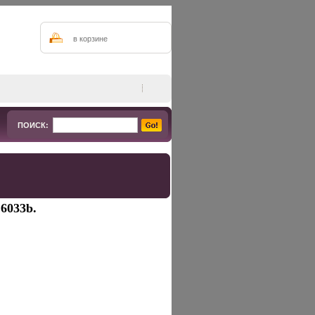
в корзине
ПОИСК:
6033b.