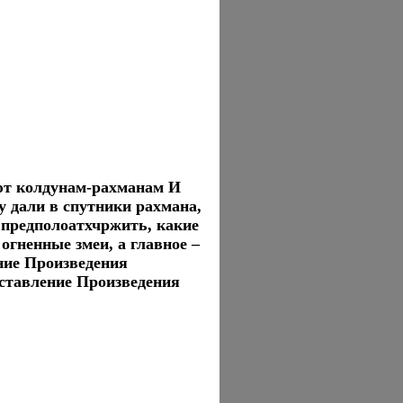
ют колдунам-рахманам И
 дали в спутники рахмана,
 предполоатхчржить, какие
 огненные змеи, а главное –
ние Произведения
ставление Произведения