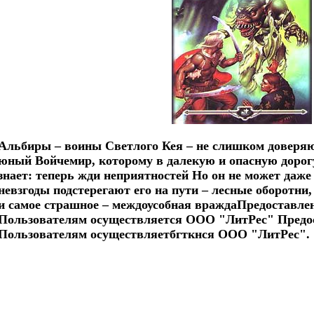
Альбиры – воины Светлого Кея – не слишком доверя
юный Войчемир, которому в далекую и опасную дорогу
знает: теперь жди неприятностей Но он не может даже
невзгоды подстерегают его на пути – лесные оборотни,
и самое страшное – междоусобная враждаПредоставле
Пользователям осуществляется ООО "ЛитРес" Предо
Пользователям осуществляетбгткнся ООО "ЛитРес".