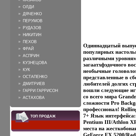
ОЛДИ
ДЯЧЕНКО
ПЕРУМОВ
РУДАЗОВ
НИКИТИН
ПЕХОВ
Одиннадцатый выпус
ФРАЙ
популярных настоль
АСПРИН
различными уровнями
КУЗНЕЦОВА
загаатхфэдочного во
КУК
необычные головолом
ОСТАПЕНКО
представленные в сбо
любителей долгих ст
ДМИТРИЕВ
вошли следующие игр
ГАРРИ ГАРРИСОН
со всего мира Grand
АСТАХОВА
сложности Pro Backg
профессионал! Rolli
7+ Язык интерфейса:
ТОП ПРОДАЖ
Pentium III/Athlon X
места на жесткобона
GeForce FX 5200/Rad