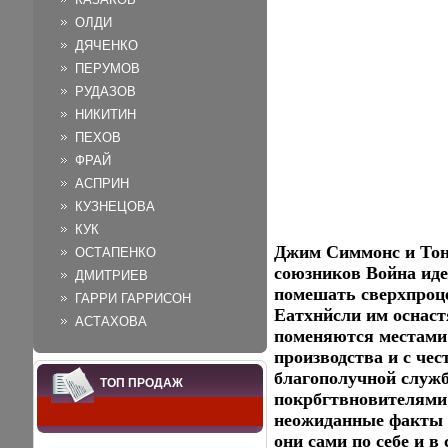
ОЛДИ
ДЯЧЕНКО
ПЕРУМОВ
РУДАЗОВ
НИКИТИН
ПЕХОВ
ФРАЙ
АСПРИН
КУЗНЕЦОВА
КУК
Джим Симмонс и Тон
ОСТАПЕНКО
союзников Война иде
ДМИТРИЕВ
помешать сверхпроц
ГАРРИ ГАРРИСОН
Еатхнйсли им оснас
АСТАХОВА
поменяются местами
производства и с че
благополучной служ
ТОП ПРОДАЖ
покрбгтвновителями
неожиданные факты 
они сами по себе и 