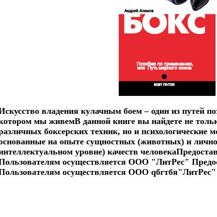
Искусство владения кулачным боем – один из путей по
котором мы живемВ данной книге вы найдете не тольк
различных боксерских техник, но и психологические м
основанные на опыте сущностных (животных) и личн
интеллектуальном уровне) качеств человекаПредоста
Пользователям осуществляется ООО "ЛитРес" Предо
Пользователям осуществляется ООО qбгтбя"ЛитРес"