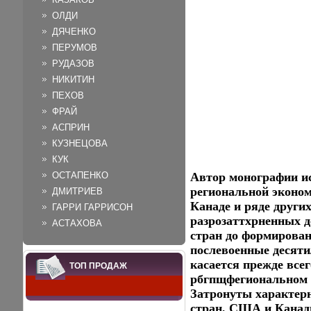
ОЛДИ
ДЯЧЕНКО
ПЕРУМОВ
РУДАЗОВ
НИКИТИН
ПЕХОВ
ФРАЙ
АСПРИН
КУЗНЕЦОВА
КУК
ОСТАПЕНКО
Автор монографии ис
региональной эконом
ДМИТРИЕВ
Канаде и ряде други
ГАРРИ ГАРРИСОН
разрозаттхрненных д
АСТАХОВА
стран до формирован
послевоенные десяти
касается прежде всег
ТОП ПРОДАЖ
рбгпщфегиональном 
Затронуты характерн
стран, США и Канад