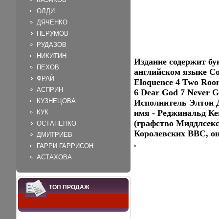
ОЛДИ
ДЯЧЕНКО
ПЕРУМОВ
РУДАЗОВ
НИКИТИН
Издание содержит бу
ПЕХОВ
английском языке Сод
ФРАЙ
Eloquence 4 Two Roo
АСПРИН
6 Dear God 7 Never G
КУЗНЕЦОВА
Исполнитель Элтон Д
имя - Реджинальд Ке
КУК
(графство Миддлсекс
ОСТАПЕНКО
Королевских ВВС, он
ДМИТРИЕВ
.
ГАРРИ ГАРРИСОН
АСТАХОВА
ТОП ПРОДАЖ