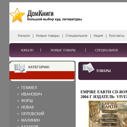
Начало
|
Новые товары
|
Специальное
|
Акция
|
Контакты
НАЧАЛО
НОВЫЕ ТОВАРЫ
СПЕЦИАЛЬНОЕ
КАТЕГОРИИ:
ТОВАРЫ
ГЕММЕЛ
EMPIRE EARTH CD-RO
ИВАНОВИЧ
2004 Г ИЗДАТЕЛЬ: VIVE
ФОРШ
UNIVERSAL GAMES;
РАЗРАБОТЧИК: STAINL
НОВАК
STEEL STUDIOS;
ОРЛОВСКИЙ
ДИСТРИБЬЮТОР: СО
МАЛИНИН
КЛАБ ПЛАСТИКОВЫЙ
JEWEL CASE ЧТО ДЕЛА
КАЗАКОВ