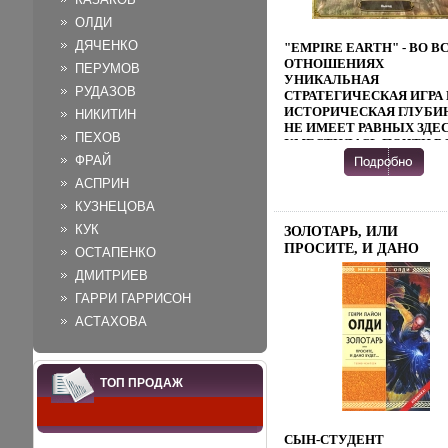
ЕСЛИ ПРОГРАММА НЕ
ОЛДИ
ЗАПУСКАЕТСЯ? ИНФО
ДЯЧЕНКО
6136B.
"EMPIRE EARTH" - ВО В
ОТНОШЕНИЯХ
ПЕРУМОВ
УНИКАЛЬНАЯ
РУДАЗОВ
СТРАТЕГИЧЕСКАЯ ИГРА 
ИСТОРИЧЕСКАЯ ГЛУБИ
НИКИТИН
НЕ ИМЕЕТ РАВНЫХ ЗДЕ
ПЕХОВ
УМЕСТИЛАСЬ ПОЧТИ В
ИСТОРИЯ ЧЕЛОВЕЧЕСТ
ФРАЙ
В ВАШИХ РУКАХ
АСПРИН
ОКАЖУТСЯ СУДЬБЫ
КУЗНЕЦОВА
НАРОДОВ
КАМАТСЪДЕННОГО ВЕК
КУК
ЗОЛОТАРЬ, ИЛИ
АНТИЧНОСТИ,
ПРОСИТЕ, И ДАНО
ОСТАПЕНКО
СРЕДНЕВЕКОВЬЯ,
БУДЕТ… 2010 Г ISBN 978
РЕНЕССАНСА, НОВОГО
ДМИТРИЕВ
699-39158-5 ИНФО 6141B
ВРЕМЕНИ,
ГАРРИ ГАРРИСОН
СОВРЕМЕННОСТИ И ДА
ФАНТАСТИЧЕСКОГО
АСТАХОВА
БУДУЩЕГО ВПЕЧАТЛЯЕ
РАЗНООБРАЗИЕ ИГРОВО
ПРОЦЕССА: ПЯТЬ ВИДО
ТОП ПРОДАЖ
РЕСУРСОВ, ТЕХНИЧЕС
ПРОГРЕСС ОТ КАМЕНН
ТОПОРА ДО БОЕВОГО
РОБОТА, ВЕЛИКИЕ ГЕР
СЫН-СТУДЕНТ
ПРОШЛОГО И