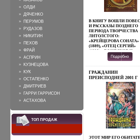
ОЛДИ
ДЯЧЕНКО
В КНИГУ ВОШЛИ ПОВЕ
ПЕРУМОВ
И РАССКАЗЫ ПОЗДНЕГО
РУДАЗОВ
ПЕРИОДА ТВОРЧЕСТВА
НИКИТИН
ЛНТОЛСТОГО:
«КРЕЙЦЕРОВА СОНАТА»
ПЕХОВ
(1889), «ОТЕЦ СЕРГИЙ»
ФРАЙ
(1898), «БОЖЕСКОЕ И
ЧЕЛОВЕЧЕСКОЕ» (1906),
АСПРИН
ПЬЕСА «ЖИВОЙ ТРУП»
КУЗНЕЦОВА
(1900) В ЭТОТ ПЕРИОД В
ПОЛНУЮ АТХМЙМОЩЬ
КУК
ГРАЖДАНИН
ПИСАТЕЛЬ ПРОЯВИЛ СЕ
ПРЕИСПОДНЕЙ 2001 Г
ОСТАПЕНКО
КАК МЫСЛИТЕЛЬ И
ISBN 5-04-007637-1 ИНФ
ДУХОВНЫЙ ПОДВИЖНИ
ДМИТРИЕВ
1888K.
ПРОНИКНОВЕННО ЗВУЧ
ГАРРИ ГАРРИСОН
НРАВСТВЕННАЯ
АСТАХОВА
ПРОПОВЕДЬ ЛНТОЛСТО
И В ЕГО
ПУБЛИЦИСТИЧЕСКИХ
ПРОИЗВЕДЕНИЯХ ТОГО
ТОП ПРОДАЖ
ВРЕМЕНИ: «ИСПОВЕДЬ»
(ОПУБЛИКОВАНА В РОС
В 1906-М), «НЕ МОГУ
МОЛЧАТЬ» (1908) ПИСА
ЭТОТ МИР ЕГО ОБИТАТ