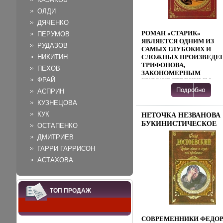
ОЛДИ
ДЯЧЕНКО
РОМАН «СТАРИК»
ПЕРУМОВ
ЯВЛЯЕТСЯ ОДНИМ ИЗ
РУДАЗОВ
САМЫХ ГЛУБОКИХ И
НИКИТИН
СЛОЖНЫХ ПРОИЗВЕДЕ
ТРИФОНОВА,
ПЕХОВ
ЗАКОНОМЕРНЫМ
ФРАЙ
ХУДОЖЕСТВЕННЫМ
ИТОГОМ ТВОРЧЕСКОГО
АСПРИН
РАЗВИТИЯ ПИСАТЕЛЯ
КУЗНЕЦОВА
СЕРЕДИНЫ 60-70-Х ГОД
ОТДЕЛЬНЫЕ
КУК
НЕТОЧКА НЕЗВАНОВА
ИССЛЕДОВАТЕЛИ ОТНО
БУКИНИСТИЧЕСКОЕ
ОСТАПЕНКО
ВОЗНИКАТХВХНОВЕНИ
ИЗДАНИЕ ИЗДАТЕЛЬСТ
ЗАМЫСЛА РОМАНА К
ДМИТРИЕВ
ХУДОЖЕСТВЕННАЯ
ПЕРИОДУ РАБОТЫ
ГАРРИ ГАРРИСОН
ЛИТЕРАТУРА, 1978 Г
ТРИФОНОВА НАД
ТВЕРДЫЙ ПЕРЕПЛЕТ, 2
АСТАХОВА
ДОКУМЕНТАЛЬНОЙ
СТР ТИРАЖ: 30000 ЭКЗ
ПОВЕСТЬЮ «ОТБЛЕСК
ФОРМАТ: 84X108/16
КОСТРА» САМ ПИСАТЕЛ
(~205Х290 ММ) ИНФО
ОТМЕЧАЛ, ЧТО «РАБОТ
ТОП ПРОДАЖ
8602B.
НАД «СТАРИКОМ»
НАЧАЛАСЬ ДАЛЕКО НЕ
СРАЗУ ПОСЛЕ РОЖДЕН
ЗАМЫСЛА О РОМАНЕ Н
СОВРЕМЕННИКИ ФЕДОР