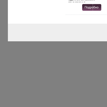
ЯВЛЯЕТСЯ
АВТОБИОГРАФИЧЕСКИМ
МИСТИЧЕСКИМ И
ИСТОРИЧЕСКИМ «ЖИТ
ГРЕШНИКОВ –
ОККУЛЬТИСТОВ,
ЖАЖДУЩИХ
ЗАПРЕДЕЛЬНЫАТХАЪХ
ЗНАНИЙ, ПРИВОДИТ ИХ
ЛИБО К МУЧЕНИЧЕСКО
СМЕРТИ, ЛИБО К
ДУХОВНОЙ
ОПУСТОШЕННОСТИ, ЭТ
ТРАГИЧЕСКИЙ ПУТЬ
ФАУСТА, НО В КАКОЙ-Т
МЕРЕ ЭТО И ПУТЬ НАШ
ЦИВИЛИЗАЦИИПРЕДОС
ПРОИЗВЕДЕНИЯ
ПОЛЬЗОВАТЕЛЯМ
ОСУЩЕСТВЛЯЕТСЯ ОО
"ЛИТРЕС"
ПРЕДОСТАВЛЕНИЕ
ПРОИЗВЕДЕНИЯ
БГСЩВПОЛЬЗОВАТЕЛЯ
ОСУЩЕСТВЛЯЕТСЯ ОО
"ЛИТРЕС".