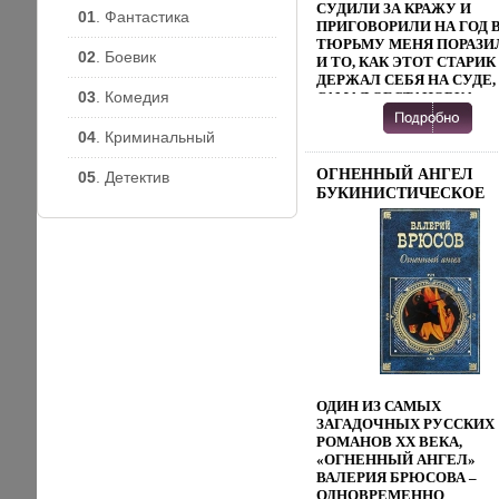
ДЕТАЛЬНО ПРЕДСТАВЛ
СУДИЛИ ЗА КРАЖУ И
01
. Фантастика
МАТЕРИАЛ ПО
ПРИГОВОРИЛИ НА ГОД 
ИЗОБРЕТЕНИЯМ, ИХ
ТЮРЬМУ МЕНЯ ПОРАЗИ
02
. Боевик
ОХРАНЕ И ПАТЕНТНО-
И ТО, КАК ЭТОТ СТАРИК
ЛИЦЕНЗИОННЫМ
ДЕРЖАЛ СЕБЯ НА СУДЕ,
ОПЕРАЦИЯМ
03
. Комедия
САМАЯ ОБСТАНОВКА
БГСШУИЗДАНИЕ
ПРЕСТУПЛЕНИЯ Я
ПРЕДНАЗНАЧЕНО ДЛЯ
ДОБИЛСЯ СВИДАНИЯ С
04
. Криминальный
СТУДЕНТОВ СТАРШИХ
ОСУЖДЕННЫМ СНАЧАЛ
КУРСОВ И МАГИСТРАНТ
ОН ДИЧАТХАФИЛСЯ МЕН
ОГНЕННЫЙ АНГЕЛ
05
. Детектив
СПЕЦИАЛИЗИРУЮЩИХС
ОТМАЛЧИВАЛСЯ,
БУКИНИСТИЧЕСКОЕ
ОБЛАСТИ ОБЩЕГО И
НАКОНЕЦ, РАССКАЗАЛ 
ИЗДАНИЕ СОХРАННОС
ФИНАНСОВОГО
СВОЮ ЖИЗНЬ
ХОРОШАЯ
МЕНЕДЖМЕНТА АВТОР
»ПРЕДОСТАВЛЕНИЕ
ИЗДАТЕЛЬСТВО: ВЫС
АНДРЕЙ БОВИН ЛЮДМ
ПРОИЗВЕДЕНИЯ
ШКОЛА, 1993 Г ТВЕРД
ЧЕРЕДНИКОВА.
ПОЛЬЗОВАТЕЛЯМ
ПЕРЕПЛЕТ, 480 СТР ISB
ОСУЩЕСТВЛЯЕТСЯ ОО
06-002310-9 ТИРАЖ: 300
"ЛИТРЕС"
ЭКЗ ФОРМАТ: 84X108/3
ПРЕДОСТАВЛЕНИЕ
(~130Х205 ММ) ИНФО
ПРОИЗВЕДЕНИЯ
8558B.
ПОЛЬЗОВАТЕЛЯМ
ОСУЩЕСТВЛЯЕТСЯ ОО
"ЛИТРЕС".
ОДИН ИЗ САМЫХ
ЗАГАДОЧНЫХ РУССКИХ
РОМАНОВ ХХ ВЕКА,
«ОГНЕННЫЙ АНГЕЛ»
ВАЛЕРИЯ БРЮСОВА –
ОДНОВРЕМЕННО