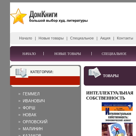
Начало
|
Новые товары
|
Специальное
|
Акция
|
Контакты
НАЧАЛО
НОВЫЕ ТОВАРЫ
СПЕЦИАЛЬНОЕ
КАТЕГОРИИ:
ТОВАРЫ
ИНТЕЛЛЕКТУАЛЬНАЯ
ГЕММЕЛ
СОБСТВЕННОСТЬ
ИВАНОВИЧ
ЭКОНОМИЧЕСКИЙ
ФОРШ
АСПЕКТ УЧЕБНОЕ
ПОСОБИЕ СЕРИЯ:
НОВАК
ВЫСШЕЕ ОБРАЗОВАН
ОРЛОВСКИЙ
ИНФО 8538B.
МАЛИНИН
КАЗАКОВ