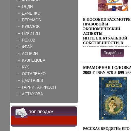
ОЛДИ
ДЯЧЕНКО
В ПОСОБИИ РАССМОТР
ПЕРУМОВ
ПРАВОВОЙ И
РУДАЗОВ
ЭКОНОМИЧЕСКИЙ
НИКИТИН
АСПЕКТЫ
ИНТЕЛЛЕКТУАЛЬНОЙ
ПЕХОВ
СОБСТВЕННОСТИ, В
ФРАЙ
ЧАСТНОСТИ ЕЕ ОЦЕНКА
ОСОБЕННОСТИ
АСПРИН
ОСУЩЕСТВЛЕНИЯ
КУЗНЕЦОВА
ЛИЦЕНЗИОННЫХ
ОПЕРАЦИЙ, ЗАЩИТЫ ПР
КУК
МРАМОРНАЯ ГОЛОВК
РЕГУЛИРОВАНИЕ
2008 Г ISBN 978-5-699-26
ОСТАПЕНКО
ОТНОШЕНИЙ ПРИВЕДЕ
6 ИНФО 8549B.
И АТХАМСПЕЦИАЛЬНАЯ
ДМИТРИЕВ
ИНФОРМАЦИЯ,
ГАРРИ ГАРРИСОН
ОБЕСПЕЧИВАЮЩАЯ
АСТАХОВА
СОДЕРЖАТЕЛЬНУЮ
ХАРАКТЕРИСТИКУ
ОБЪЕКТОВ
ПРОМЫШЛЕННОЙ
ТОП ПРОДАЖ
СОБСТВЕННОСТИ -
ИЗОБРЕТЕНИЙ, ТОВАР
ЗНАКОВ, ПРОМЫШЛЕН
ОБРАЗЦОВ И ТД НАИБО
РАССКАЗ БРОДЯГИ« ЕГО