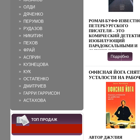
ОЛДИ
ДЯЧЕНКО
РОМАН-БУФФ ИЗВЕСТН
ПЕРУМОВ
ПЕТЕРБУРГСКОГО
РУДАЗОВ
ПИСАТЕЛЯ – ЭТО
НИКИТИН
КОМИЧЕСКИЙ ДЕТЕКТИ
ИЗОБИЛУЮЩИЙ
ПЕХОВ
ПАРАДОКСАЛЬНЫМИ И
ФРАЙ
СМЕШНЫМИ
СИТУАЦИЯМИ, С
АСПРИН
АВАНТЮРНЫМ СЮЖЕТ
КУЗНЕЦОВА
И СИМПАТИЧНЫМИ В
СВОЕМ ИДИОТИЗМЕ
КУК
ОФИСНАЯ ЙОГА СНЯТ
ГЕРОЯМИПРЕДОСТАВЛ
УСТАЛОСТИ НА РАБО
ОСТАПЕНКО
ПРОИЗВЕДАТЧХЛЕНИЯ
МЕСТЕ ИЗДАТЕЛЬСТВО
ПОЛЬЗОВАТЕЛЯМ
ДМИТРИЕВ
ДИЛЯ, 2003 Г МЯГКАЯ
ОСУЩЕСТВЛЯЕТСЯ ОО
ГАРРИ ГАРРИСОН
ОБЛОЖКА, 192 СТР ISB
"ЛИТРЕС"
8174-0305-6 ТИРАЖ: 100
АСТАХОВА
ПРЕДОСТАВЛЕНИЕ
ЭКЗ ФОРМАТ: 84X108/3
ПРОИЗВЕДЕНИЯ
(~130Х205 ММ) ИНФО
ПОЛЬЗОВАТЕЛЯМ
7851B.
ОСУЩЕСТВЛЯЕТСЯ ОО
ТОП ПРОДАЖ
"ЛИТРЕС".
АВТОР ДЖУЛИЯ