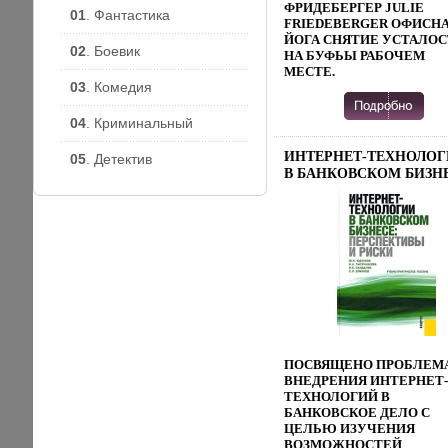
ФРИДЕБЕРГЕР JULIE
01
. Фантастика
FRIEDEBERGER ОФИСН
ЙОГА СНЯТИЕ УСТАЛО
02
. Боевик
НА БУФЬЫ РАБОЧЕМ
МЕСТЕ.
03
. Комедия
04
. Криминальный
ИНТЕРНЕТ-ТЕХНОЛО
05
. Детектив
В БАНКОВСКОМ БИЗН
ПЕРСПЕКТИВЫ И РИС
ИЗДАТЕЛЬСТВО: КНОР
2010 Г ТВЕРДЫЙ
ПЕРЕПЛЕТ, 320 СТР IS
978-5-406-00054-0 ТИРАЖ
1000 ЭКЗ ФОРМАТ:
60X90/16 (~145Х217 ММ)
ИНФО 7856B.
ПОСВЯЩЕНО ПРОБЛЕМ
ВНЕДРЕНИЯ ИНТЕРНЕТ-
ТЕХНОЛОГИЙ В
БАНКОВСКОЕ ДЕЛО С
ЦЕЛЬЮ ИЗУЧЕНИЯ
ВОЗМОЖНОСТЕЙ