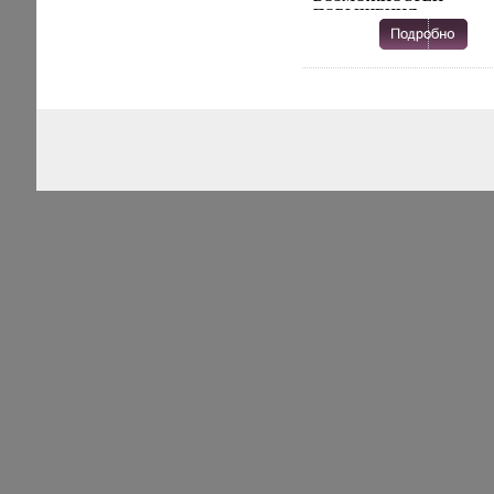
ПОВЫШЕНИЯ
ЭФФЕКТИВНОСТИ ИХ
ИСПОЛЬЗОВАНИЯ, А ТА
ОПРЕДЕЛЕНИЯ
ПАРАМЕТРОВ КОНТРОЛЯ
РЕГУЛИРОВАНИЯ
ВОЗНИКАЮЩИХ
РАТФИЩИСКОВ ПРИ
ПРИМЕНЕНИИ
ИНФОРМАЦИОННЫХ
ТЕХНОЛОГИЙ В
БАНКОВСКОМ БИЗНЕСЕ
ПРАКТИЧЕСКАЯ ЦЕННО
И ОРИГИНАЛЬНОСТЬ
ПОСОБИЯ СОСТОИТ В Т
ЧТО ВОПРОСЫ
ИСПОЛЬЗОВАНИЯ
ИНФОРМАЦИОННЫХ
ТЕХНОЛОГИЙ В БАНКЕ
РАССМАТРИВАЮТСЯ ЗД
ЧЕРЕЗ ПРИЗМУ ВНЕДРЕ
И ФУНКЦИОНИРОВАНИ
ИНТЕРНЕТ-
БАНКИБГСДШНГА,
КОТОРЫЙ ЯВЛЯЕТСЯ
СОВРЕМЕННЫМ
ЭЛЕКТРОННЫМ
ФОРМАТОМ БАНКОВСК