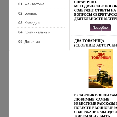
СОБГСВЯПРОВОЖДАЛ
СПРАВОЧНО-
01
. Фантастика
ГОРИНА ВСЮ ЕГО НЕ
МЕТОДИЧЕСКОЕ ПОСО
СТОЛЬ УЖ ДОЛГУЮ, К
СОДЕРЖИТ ОТВЕТЫ НА
02
. Боевик
СОЖАЛЕНИЮ,
ВОПРОСЫ СЕКРЕТАРСК
ПИСАТЕЛЬСКУЮ
ДЕЯТЕЛЬНОСТИ МАТЕР
ЖИЗНЬПРЕДОСТАВЛЕН
03
. Комедия
КНИГИ
ПРОИЗВЕДЕНИЯ
СИСТЕМАТИЗИРОВАН,
ПОЛЬЗОВАТЕЛЯМ
СНАБЖЕН ОБИЛИЕМ
04
. Криминальный
ОСУЩЕСТВЛЯЕТСЯ ОО
ПРИМЕРОВ, ЧТО СОЗДА
"ЛИТРЕС"
ДОПОЛНИТЕЛЬНЫЕ
ДВА ТОВАРИЩА
05
. Детектив
ПРЕДОСТАВЛЕНИЕ
УДОБСТВА В РАБОТЕ
(СБОРНИК) АВТОРСК
ПРОИЗВЕДЕНИЯ
АТФЗРАДРЕСОВАНО В
СБОРНИК
ПОЛЬЗОВАТЕЛЯМ
ПЕРВУЮ ОЧЕРЕДЬ
ИЗДАТЕЛЬСТВО: ЭКСМ
ОСУЩЕСТВЛЯЕТСЯ ОО
СЕКРЕТАРЯМ И
2007 Г ISBN 5-699-20039-
"ЛИТРЕС".
ПОМОЩНИКАМ
ИНФО 7829B.
РУКОВОДИТЕЛЕЙ,
СЛУШАТЕЛЯМ
СПЕЦИАЛИЗИРОВАННЫ
КУРСОВ, ТАКЖЕ БУДЕТ
ПОЛЕЗНО
РУКОВОДИТЕЛЯМ
ПРЕДПРИЯТИЙ АВТОР
ЮРИЙ ДЕМИН.
В СБОРНИК ВОШЛИ СА
ЛЮБИМЫЕ, САМЫЕ
ИЗВЕСТНЫЕ РАССКАЗЫ 
ПОВЕСТИ ВВОЙНОВИЧ
СОДЕРЖАНИЕ МЫ ЗДЕС
ЖИВЕМ ХОЧУ БЫТЬ