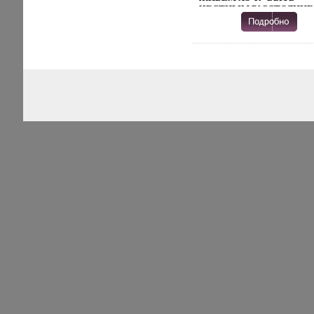
ЧЕСТНЫМ РАССТОЯНИЕ
ПОЛКИЛОМЕТРА ДВА
ТОВАРИЩА ПУТЕМ
ВЗАИМНОЙ
ПЕРЕПИСАТФЗШКИ ША
АВТОР ВЛАДИМИР
ВОЙНОВИЧ РОДИЛСЯ В
ДУШАНБЕ ОТЕЦ -
ЖУРНАЛИСТ, МАТЬ -
ПРЕПОДАВАТЕЛЬ
МАТЕМАТИКИ В МАЕ 194
ГОДА С ОТЦОМ ПЕРЕЕХ
ЗАПОРОЖЬЕ, ПОТОМ
ВОЙНА, ЭВАКУАЦИЯ, И
ДАЛЬНЕЙШИЕ
ПЕРЕМЕЩЕНИЯ ПО
ТЕРРИТОРИИ СССР ЖИЛ
СТАВРОПОЛЬСКОМ КРАЕ
КУЙБЫШЕВБГСГВСКОЙ
ОБЛАСТИ, В ВОЛОГОДС
.