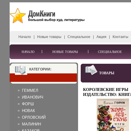
Начало
|
Новые товары
|
Специальное
|
Акция
|
Контакты
НАЧАЛО
НОВЫЕ ТОВАРЫ
СПЕЦИАЛЬНОЕ
КАТЕГОРИИ:
ТОВАРЫ
КОРОЛЕВСКИЕ ИГРЫ
ГЕММЕЛ
ИЗДАТЕЛЬСТВО: КНИГ
ИВАНОВИЧ
ПО ТРЕБОВАНИЮ, 2010
ФОРШ
МЯГКАЯ ОБЛОЖКА, 68
СТР ISBN 978-5-9989-416
НОВАК
ФОРМАТ: 60X84/16
ОРЛОВСКИЙ
(~143Х205 ММ) ИНФО
МАЛИНИН
7821B.
КАЗАКОВ