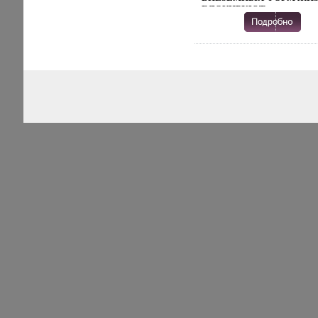
ПРОСКУРИН.
БЛОКИРУЮТ
ТАИНСТВЕННЫЕ
КОСМИЧЕСКИЕ
АГРЕССОРЫ ВАЛЕРА
СТРЕМНИН, ОТСТАВНО
ОФИЦЕР, А НЫНЕ ЗЭК,
НЕСПРАВЕДАТЧАЩЛИВ
ОСУЖДЕННЫЙ ПО
ОБВИНЕНИЮ В
УНИЧТОЖЕНИИ
ГОСИМУЩЕСТВА, –
ЕДИНСТВЕННЫЙ, КТО
ОКАЗЫВАЕТСЯ ЗА
ПРЕДЕЛАМИ БЛОКАДЫ 
ЛЕСАМ, НАВОДНЕННЫМ
ЖУТКИМИ СУЩЕСТВАМ
ЕМУ ПРЕДСТОИТ
ПРОДЕЛАТЬ НЕЛЕГКИЙ
ПУТЬ К СОПКЕ УЛУС-ТА
ЧТОБЫ ПРЕДОТВРАТИТ
СТРАШНУЮ КАТАСТРОФ
ПРИШЕДШУЮ НА
ЗЕМЛБГУНРЮ ИЗ
ГЛУБОКОГО КОСМОСА
ПРЕДОСТАВЛЕНИЕ
ПРОИЗВЕДЕНИЯ
ПОЛЬЗОВАТЕЛЯМ
ОСУЩЕСТВЛЯЕТСЯ ОО