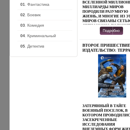
ВСЕЛЕННОЙ МИЛЛИОН
01
. Фантастика
МИЛЛИАРДЫ МИРОВ
ПОРОДИЛИ РАЗУМНУЮ
02
. Боевик
ЖИЗНЬ, И МНОГИЕ ИЗ Э
МИРОВ СВЯЗАНЫ СЕТЬ
03
. Комедия
СЕТИ МОЖНО ПОЛУЧИ
ЛЮБОЕ ЗНАНИЕ, КОТО
ТЫ СПОСОБЕН УСВОИТ
04
. Криминальный
ЧЕРЕЗ СЕТЬ МОЖНО
ГОВОРИТАТУРЬ, С ЛЮ
ВТОРОЕ ПРИШЕСТВИ
05
. Детектив
СУЩЕСТВОМ, С КОТОР
ИЗДАТЕЛЬСТВО: ТЕРР
ЕСТЬ О ЧЕМ
СУПЕРОБЛОЖКА, 366 
РАЗГОВАРИВАТЬ И ЕЩЕ
ISBN 5-300-00248-8 ТИР
ЧЕРЕЗ СЕТЬ МОЖНО
10000 ЭКЗ ФОРМАТ:
ПУТЕШЕСТВОВАТЬ,
84X104/32 (~220X240 ММ
ПЕРЕНОСЯ СВОЮ ДУШУ
ИНФО 7233B.
ТЕЛО СУЩЕСТВА ИЗ
ДРУГОГО
МИРАПРЕДОСТАВЛЕНИ
ПРОИЗВЕДЕНИЯ
ПОЛЬЗОВАТЕЛЯМ
ОСУЩЕСТВЛЯЕТСЯ ОО
"ЛИТРЕС"
ЗАТЕРЯННЫЙ В ТАЙГЕ
ПРЕДОСТАВЛЕНИЕ
ВОЕННЫЙ ПОСЕЛОК, В
ПРОИЗВЕДЕНИЯ
КОТОРОМ ПРОВОДИЛИ
ПОЛЬЗОВАТЕЛБГРРИЯМ
ЗАСЕКРЕЧЕННЫЕ
ОСУЩЕСТВЛЯЕТСЯ ОО
ИССЛЕДОВАНИЯ
"ЛИТРЕС" АВТОР ВАДИ
ВНЕЗЕМНЫХ ФОРМ ЖИЗ